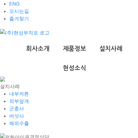
ENG
오시는길
즐겨찾기
회사소개
제품정보
설치사례
현성소식
설치사례
내부커튼
외부덮개
곤충사
버섯사
해외수출
견적상담