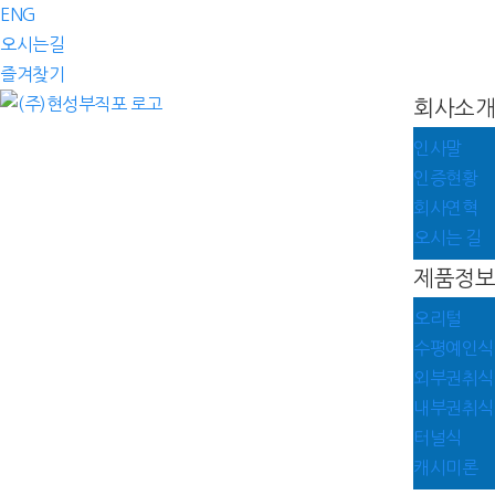
ENG
오시는길
즐겨찾기
회사소개
인사말
인증현황
회사연혁
오시는 길
제품정보
오리털
수평예인식
외부권취식
내부권취식
터널식
캐시미론