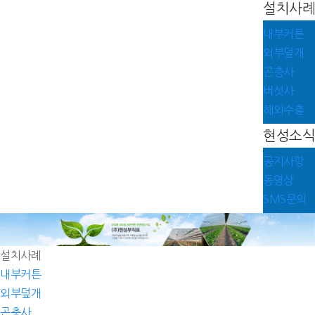
설치사례
내부커튼
외부덮개
곤충사
버섯사
해외수출
현성소식
공지사항
동영상
SMS문의
설치사례
내부커튼
외부덮개
곤충사